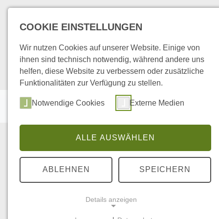
COOKIE EINSTELLUNGEN
Wir nutzen Cookies auf unserer Website. Einige von
ihnen sind technisch notwendig, während andere uns
helfen, diese Website zu verbessern oder zusätzliche
Funktionalitäten zur Verfügung zu stellen.
Notwendige Cookies
Externe Medien
ÜBER MICH
SYMPTO
ALLE AUSWÄHLEN
Leben und Gesundheit 
ABLEHNEN
SPEICHERN
Wenn Beschwerden uns belasten, be
nachhaltig unser Lebensgefühl. Mit
Details anzeigen
ich Körper, Geist und Seele wieder i