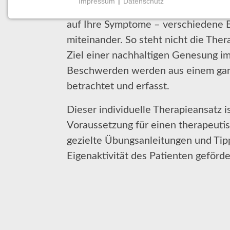
Impressum
|
Datenschutz
den Anwendungen kombiniere ich – 
NOTWENDIGE COOKIES
auf Ihre Symptome – verschiedene
Notwendige Cookies ermöglichen grundlegende
Funktionen und sind für die einwandfreie Funktion
miteinander. So steht nicht die The
der Website erforderlich.
Ziel einer nachhaltigen Genesung i
Beschwerden werden aus einem ganz
Einverständnis-Cookie
betrachtet und erfasst.
Name:
cookie_consent
Dieser individuelle Therapieansatz is
Voraussetzung für einen therapeuti
Zweck:
Dieser Cookie speichert die
gezielte Übungsanleitungen und Tip
ausgewählten Einverständnis-
Eigenaktivität des Patienten geförde
Optionen des Benutzers
Cookie
Laufzeit:
1 Jahr