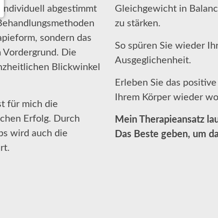
individuell abgestimmt
Gleichgewicht in Balanc
 Behandlungsmethoden
zu stärken.
rapieform, sondern das
So spüren Sie wieder Ih
m Vordergrund. Die
Ausgeglichenheit.
heitlichen Blickwinkel
Erleben Sie das positive
Ihrem Körper wieder wo
t für mich die
schen Erfolg. Durch
Mein Therapieansatz la
ps wird auch die
Das Beste geben, um da
rt.