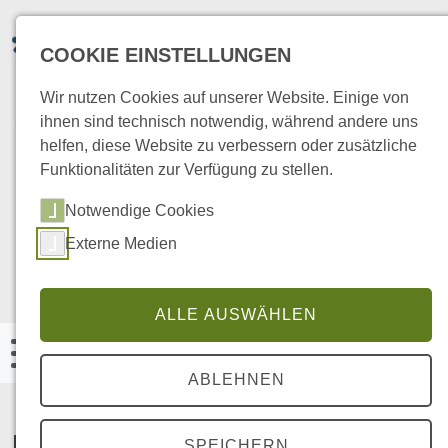
COOKIE EINSTELLUNGEN
Wir nutzen Cookies auf unserer Website. Einige von
ihnen sind technisch notwendig, während andere uns
helfen, diese Website zu verbessern oder zusätzliche
Friedhofstraße 2 | 54550 Daun
Funktionalitäten zur Verfügung zu stellen.
Notwendige Cookies
Terminvereinbarung:
Externe Medien
Tel. 0 65 92 / 9 58 58 70
kontakt@steinfurt-therapie.de
ALLE AUSWÄHLEN
ABLEHNEN
Physiotherapie aus Leidenschaft
SPEICHERN