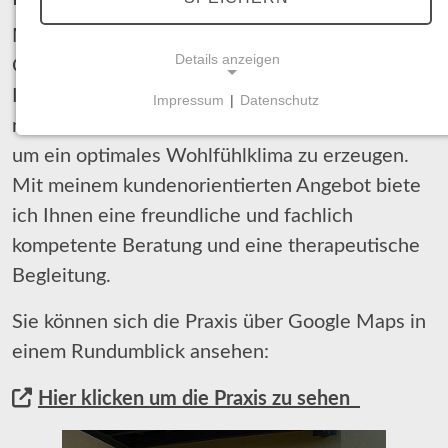
Meine Praxis befindet sich in der Kur-&
Details anzeigen
Qualitätsstadt Daun im Herzen der Vulkaneifel.
In meinen Räumlichkeiten wurden viele
Impressum
|
Datenschutz
NOTWENDIGE COOKIES
natürliche und gesunde Materialien verwendet,
Notwendige Cookies ermöglichen grundlegende
um ein optimales Wohlfühlklima zu erzeugen.
Funktionen und sind für die einwandfreie Funktion
Mit meinem kundenorientierten Angebot biete
der Website erforderlich.
ich Ihnen eine freundliche und fachlich
Einverständnis-Cookie
kompetente Beratung und eine therapeutische
Begleitung.
Name:
cookie_consent
Sie können sich die Praxis über Google Maps in
Zweck:
einem Rundumblick ansehen:
Dieser Cookie speichert die ausgewählten
Einverständnis-Optionen des Benutzers
Hier klicken um die Praxis zu sehen
Cookie Laufzeit:
1 Jahr