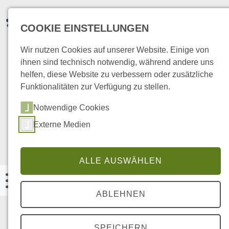
COOKIE EINSTELLUNGEN
Wir nutzen Cookies auf unserer Website. Einige von
ihnen sind technisch notwendig, während andere uns
helfen, diese Website zu verbessern oder zusätzliche
Friedhofstraße 2 | 54550 Daun
Funktionalitäten zur Verfügung zu stellen.
Notwendige Cookies
Terminvereinbarung:
Externe Medien
Tel. 0 65 92 / 9 58 58 70
kontakt@steinfurt-therapie.de
ALLE AUSWÄHLEN
ABLEHNEN
SYMPTOME
SPEICHERN